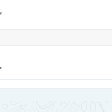
ón
ón